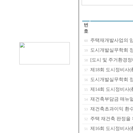
번
호
주택재개발사업의 임
60
도시개발실무학회 정기
59
[도시 및 주거환경정
58
제18회 도시정비사(
57
도시개발실무학회 정기
56
제14회 도시정비사
55
재건축부담금 매뉴
54
재건축초과이익 환수
53
주택 재건축 판정을
52
제16회 도시정비사(
51