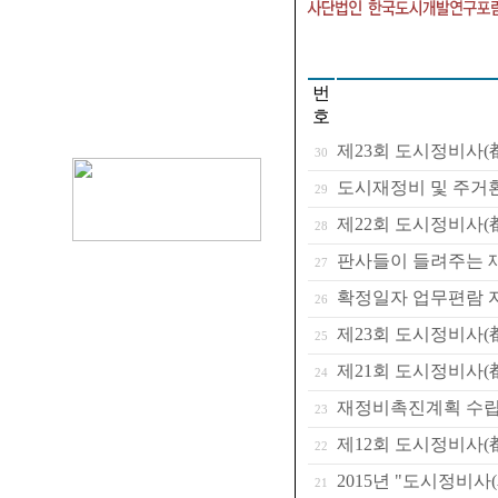
번
호
제23회 도시정비사(
30
도시재정비 및 주거환
29
제22회 도시정비사(
28
판사들이 들려주는 
27
확정일자 업무편람 
26
제23회 도시정비사(
25
제21회 도시정비사(
24
재정비촉진계획 수
23
제12회 도시정비사(
22
2015년 "도시정비사
21