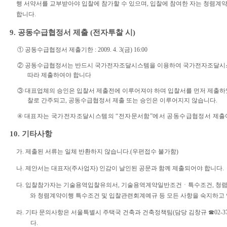
행 서약서를 교부받아야 입찰에 참가할 수 있으며, 입찰에 참여한 자는 청렴
합니다.
9. 공동수급협정서 제출 (전자투찰 시)
① 공동수급협정서 제출기한 : 2009. 4. 3(금) 16:00
② 공동수급협정서는 반드시 국가전자조달시스템을 이용하여 국가전자조달시
따라 제출하여야 합니다
③ 대표업체의 승인은 입찰서 제출전에 이루어져야 하며 입찰서를 먼저 제출하
찰로 간주되고, 공동수급협정서 제출 또는 승인은 이루어지지
않습니다.
④
대표자는 국가전자조달시스템의 “전자문서함”에서 공동수급협정서 제출
10. 기타사항
가. 제출된 서류는 일체 반환하지 않습니다.(우편접수 불가함)
나. 제안서는 대표자(주사업자) 인감이 날인된 공문과 함께 제출되어야 합니다.
다.
입
찰참가자는 기술용역입찰유의서, 기술용역계약일반조건ㆍ특수조건,
청렴
와
청렴계약이행 특수조건 및 입찰관련회계예규 등 모든 사항을 숙지하고
라. 기타 문의사항은 서울특별시 주택국 건축과 건축정책팀(담당 김창규 ☎02-37
다.