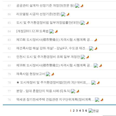
공공관리 설계자 선정기준 개정안(전문 등)
87
리모델링 시공자 선정기준(전문)
86
도시 및 주거환경정비법 일부개정법률안(대안)
85
[개정]2011.12.30 도촉법
84
제15회 도시정비사(都市整備士) 자격시험 시행계획 공…
83
재건축사업 해설 강좌 개설! - 강남4구, 수도권 재건…
82
인천시 도시 및 주거환경정비 조례 일부 개정안
81
제18회 도시정비사(都市整備士) 자격시험 시행계획 공…
80
재촉사업 현장보고서
79
★ 도시재정비 및 주거환경정비법(안)의 3단 대비표_…
78
분양 ․ 임대 혼합단지 적용 사례 (Q & A)
77
역세권 장기전세주택 건립관련 지구단위계획(정비계획…
76
1
2
3
4
5
6