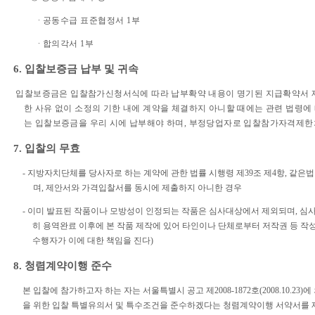
∙ 공동수급 표준협정서 1부
∙ 합의각서 1부
6. 입찰보증금 납부 및 귀속
입찰보증금은 입찰참가신청서식에 따라 납부확약 내용이 명기된 지급확약서 제
한 사유 없이 소정의 기한 내에 계약을 체결하지 아니할 때에는 관련 법령에 
는 입찰보증금을 우리 시에 납부해야 하며, 부정당업자로 입찰참가자격제한
7. 입찰의 무효
- 지방자치단체를 당사자로 하는 계약에 관한 법률 시행령 제39조 제4항, 같은
며, 제안서와 가격입찰서를 동시에 제출하지 아니한 경우
-
이미 발표된 작품이나 모방성이 인정되는 작품은 심사대상에서 제외되며, 심
히 용역완료 이후에 본 작품 제작에 있어 타인이나 단체로부터 저작권 등 작
수행자가 이에 대한 책임을 진다)
8. 청렴계약이행 준수
본 입찰에 참가하고자 하는 자는 서울특별시 공고 제2008-1872호(2008.10.2
을 위한 입찰 특별유의서 및 특수조건을 준수하겠다는 청렴계약이행 서약서를 