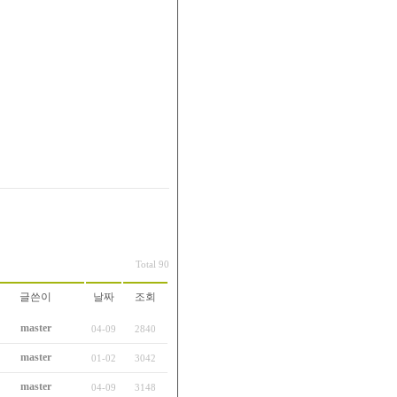
Total 90
글쓴이
날짜
조회
master
04-09
2840
master
01-02
3042
master
04-09
3148