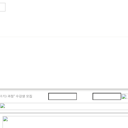
기) 과정" 수강생 모집
제24회 도시정비사(都市整備士) 자격시험 시행계…
"도시정비사(제3