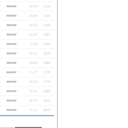
master
04-09
3234
master
04-09
3245
master
04-25
3449
master
01-02
3487
master
11-09
3580
master
10-12
3628
master
04-09
3688
master
11-27
3778
master
01-02
3779
master
12-05
3869
master
01-10
4033
master
11-15
4053