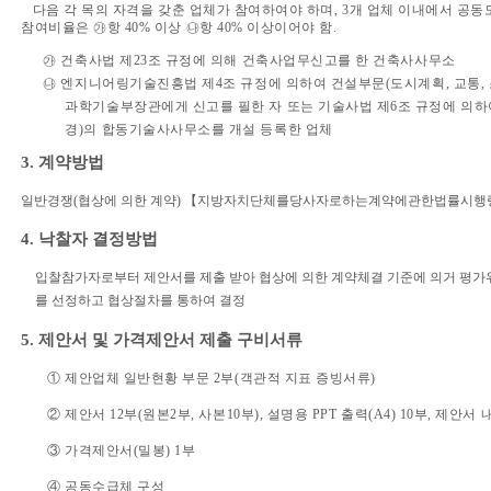
다음 각 목의 자격을 갖춘 업체가 참여하여야 하며, 3개 업체 이내에서 공동
참여비율은 ㉮항 40% 이상 ㉯항 40% 이상이어야 함.
㉮ 건축사법 제23조 규정에 의해 건축사업무신고를 한 건축사사무소
㉯ 엔지니어링기술진흥법 제4조 규정에 의하여 건설부문(도시계획, 교통,
과학기술부장관에게 신고를 필한 자 또는 기술사법 제6조 규정에 의하여
경)의 합동기술사사무소를 개설 등록한 업체
3. 계약방법
일반경쟁(협상에 의한 계약) 【지방자치단체를당사자로하는계약에관한법률시행령
4. 낙찰자 결정방법
입찰참가자로부터 제안서를 제출 받아 협상에 의한 계약체결 기준에 의거 평가
를 선정하고 협상절차를 통하여 결정
5. 제안서 및 가격제안서 제출 구비서류
① 제안업체 일반현황 부문 2부(객관적 지표 증빙서류)
② 제안서 12부(원본2부, 사본10부), 설명용 PPT 출력(A4) 10부, 제안서 
③ 가격제안서(밀봉) 1부
④ 공동수급체 구성