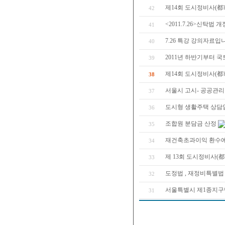
제14회 도시정비사(都
42
<2011.7.26>신탁법
41
7.26 특강 강의자료
40
2011년 하반기부터 
39
제14회 도시정비사(都
38
서울시 고시- 공공관리 시
37
도시형 생활주택 상담
36
조합원 분담금 산정
35
재건축초과이익 환수에
34
제 13회 도시정비사(
33
도정법 , 재정비특별법 
32
서울특별시 제1종지구
31