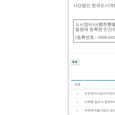
사단법인 한국도시개
도시정비사(
都市整備
발원에 등록한 민간
(등록번호 : 2008-0413
번호
인천정비사업아카데미(
45
이백훈 법무사 법학박
44
주택재개발사업의 임대
43