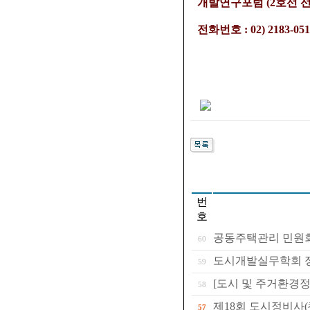
개발연구포럼 (2호선 선
전화번호 : 02) 2183-051
번
호
공동주택관리 민원회
60
도시개발실무학회 정기
59
[도시 및 주거환경정
58
제18회 도시정비사
57